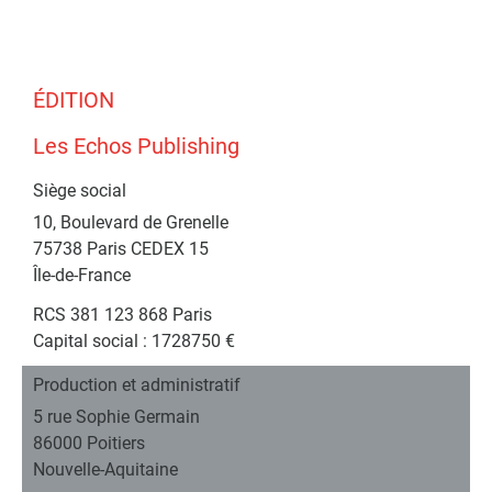
ÉDITION
Les Echos Publishing
Siège social
10, Boulevard de Grenelle
75738
Paris
CEDEX
15
Île-de-France
RCS
381 123 868 Paris
Capital social :
1728750 €
Production et administratif
5 rue Sophie Germain
86000
Poitiers
Nouvelle-Aquitaine