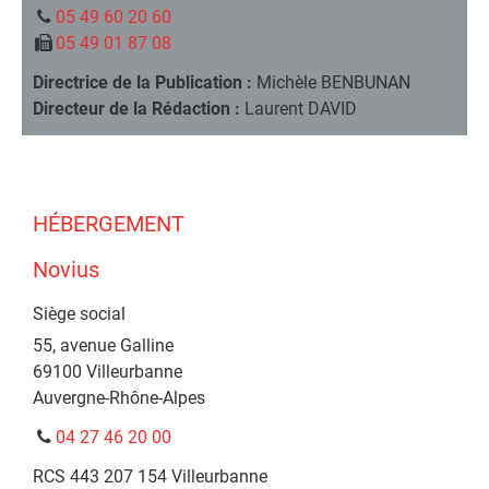
05 49 60 20 60
05 49 01 87 08
Directrice de la Publication :
Michèle BENBUNAN
Directeur de la Rédaction :
Laurent DAVID
HÉBERGEMENT
Novius
Siège social
55, avenue Galline
69100
Villeurbanne
Auvergne-Rhône-Alpes
04 27 46 20 00
RCS
443 207 154 Villeurbanne