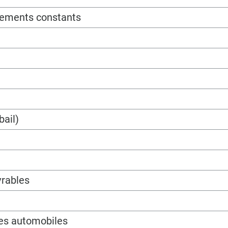
sements constants
bail)
vrables
les automobiles