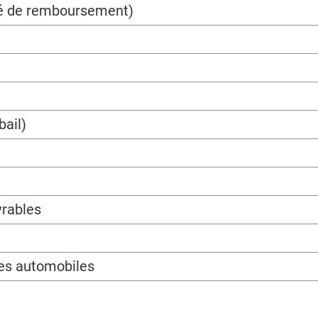
ité de remboursement)
bail)
vrables
les automobiles