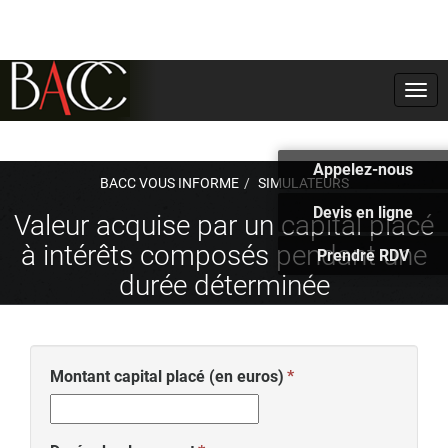
Togg
navi
Appelez-nous
BACC VOUS INFORME
SIMULATEURS
Devis en ligne
Valeur acquise par un capital placé
à intérêts composés pendant une
Prendre RDV
durée déterminée
Montant capital placé (en euros)