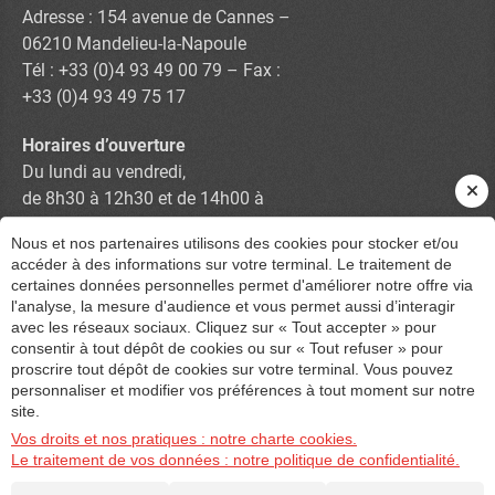
Adresse : 154 avenue de Cannes –
06210 Mandelieu-la-Napoule
Tél : +33 (0)4 93 49 00 79 – Fax :
+33 (0)4 93 49 75 17
Horaires d’ouverture
Du lundi au vendredi,
de 8h30 à 12h30 et de 14h00 à
17h30
Nous et nos partenaires utilisons des cookies pour stocker et/ou
accéder à des informations sur votre terminal. Le traitement de
certaines données personnelles permet d'améliorer notre offre via
Contactez-nous
l'analyse, la mesure d'audience et vous permet aussi d’interagir
avec les réseaux sociaux. Cliquez sur « Tout accepter » pour
consentir à tout dépôt de cookies ou sur « Tout refuser » pour
proscrire tout dépôt de cookies sur votre terminal. Vous pouvez
personnaliser et modifier vos préférences à tout moment sur notre
site.
© 2017 - 2026
Site réalisé par Les Echos Publishing
Vos droits et nos pratiques : notre charte cookies.
Plan du site
|
Administration
|
Mentions légales
Le traitement de vos données : notre politique de confidentialité.