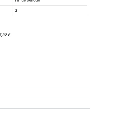
Fin de période
3
5,32 €
.