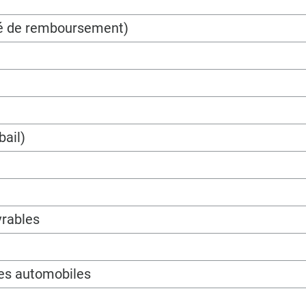
ité de remboursement)
bail)
vrables
les automobiles