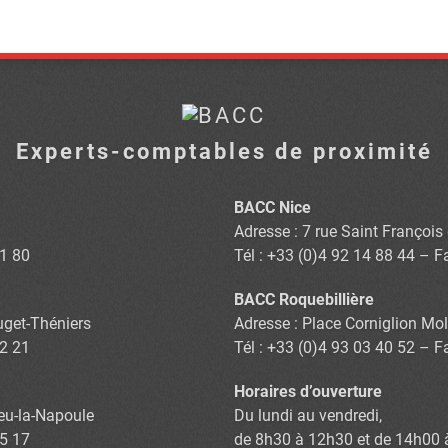
Experts-comptables de proximité
BACC Nice
Adresse : 7 rue Saint Françoi
81 80
Tél : +33 (0)4 92 14 88 44 – F
BACC Roquebillière
Puget-Théniers
Adresse : Place Corniglion Mol
02 21
Tél : +33 (0)4 93 03 40 52 – F
Horaires d’ouverture
eu-la-Napoule
Du lundi au vendredi,
75 17
de 8h30 à 12h30 et de 14h00