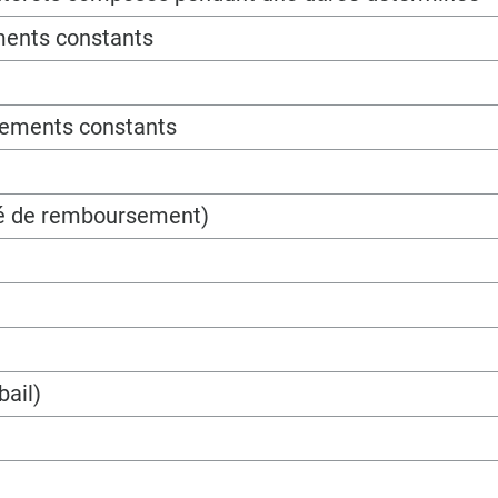
ments constants
sements constants
ité de remboursement)
bail)