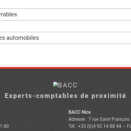
vrables
les automobiles
Experts-comptables de proximité
BACC Nice
Adresse : 7 rue Saint Françoi
81 80
Tél : +33 (0)4 92 14 88 44 – F