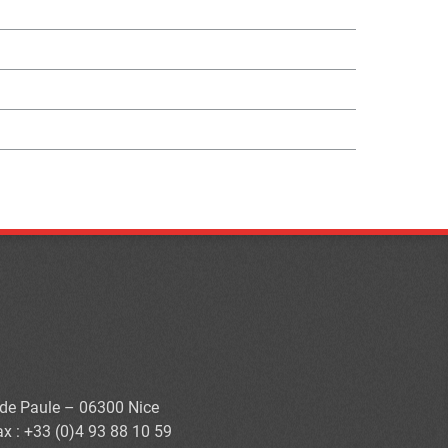
s de Paule – 06300 Nice
ax : +33 (0)4 93 88 10 59