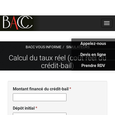
Togg
navi
Appelez-nous
BACC VOUS INFORME
SIMULATEURS
Devis en ligne
Calcul du taux réel (coût réel du
crédit-bail)
Prendre RDV
Montant financé du crédit-bail
Dépôt initial