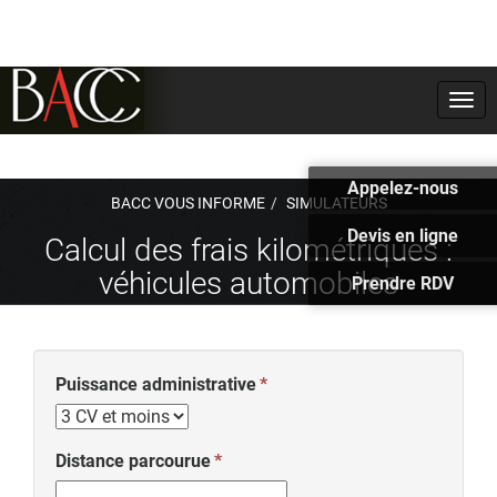
Togg
navi
Appelez-nous
BACC VOUS INFORME
SIMULATEURS
Devis en ligne
Calcul des frais kilométriques :
véhicules automobiles
Prendre RDV
Puissance administrative
Distance parcourue